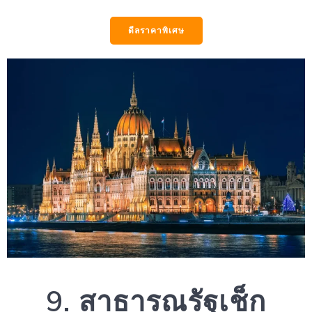
ดีลราคาพิเศษ
9. สาธารณรัฐเช็ก